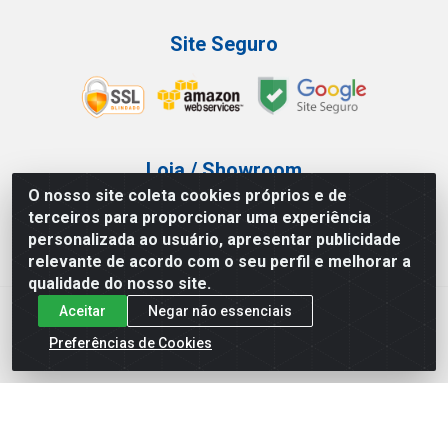
Site Seguro
Loja / Showroom
O nosso site coleta cookies próprios e de
Tel.: (11) 3227-0546
terceiros para proporcionar uma experiência
Av Vautier, 587/597 - Pari - São Paulo/SP
personalizada ao usuário, apresentar publicidade
relevante de acordo com o seu perfil e melhorar a
qualidade do nosso site.
Aceitar
Negar não essenciais
Atef Distribuidora LTDA - Av. Vautier, 585/597 - Pari - São
Paulo/SP - CEP 03.032-000 - CNPJ 27.717.135/0001-29
Preferências de Cookies