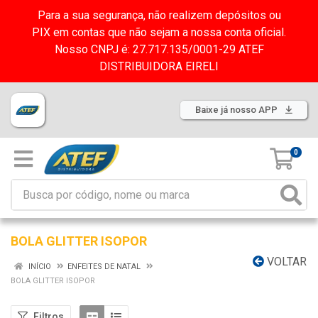
Para a sua segurança, não realizem depósitos ou
PIX em contas que não sejam a nossa conta oficial.
Nosso CNPJ é: 27.717.135/0001-29 ATEF
DISTRIBUIDORA EIRELI
Baixe já nosso APP
0
BOLA GLITTER ISOPOR
VOLTAR
INÍCIO
ENFEITES DE NATAL
BOLA GLITTER ISOPOR
Filtros