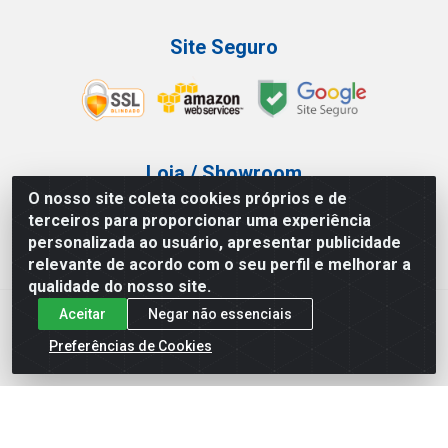
Site Seguro
Loja / Showroom
O nosso site coleta cookies próprios e de
Tel.: (11) 3227-0546
terceiros para proporcionar uma experiência
Av Vautier, 587/597 - Pari - São Paulo/SP
personalizada ao usuário, apresentar publicidade
relevante de acordo com o seu perfil e melhorar a
qualidade do nosso site.
Aceitar
Negar não essenciais
Atef Distribuidora LTDA - Av. Vautier, 585/597 - Pari - São
Paulo/SP - CEP 03.032-000 - CNPJ 27.717.135/0001-29
Preferências de Cookies