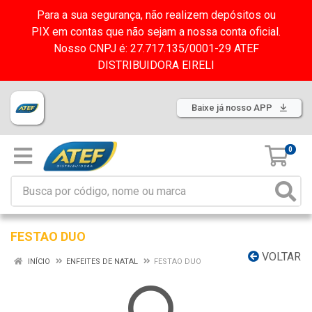
Para a sua segurança, não realizem depósitos ou
PIX em contas que não sejam a nossa conta oficial.
Nosso CNPJ é: 27.717.135/0001-29 ATEF
DISTRIBUIDORA EIRELI
Baixe já nosso APP
0
FESTAO DUO
VOLTAR
INÍCIO
ENFEITES DE NATAL
FESTAO DUO