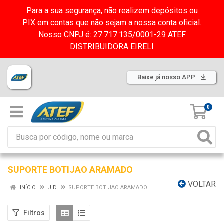
Para a sua segurança, não realizem depósitos ou
PIX em contas que não sejam a nossa conta oficial.
Nosso CNPJ é: 27.717.135/0001-29 ATEF
DISTRIBUIDORA EIRELI
Baixe já nosso APP
0
SUPORTE BOTIJAO ARAMADO
VOLTAR
INÍCIO
U.D
SUPORTE BOTIJAO ARAMADO
Filtros