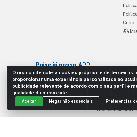
Polític
Políti
Como 
Meu
Baixe já nosso APP
O nosso site coleta cookies próprios e de terceiros 
proporcionar uma experiência personalizada ao usuár
publicidade relevante de acordo com o seu perfil e m
qualidade do nosso site.
Aceitar
Negar não essenciais
Preferências d
Atef Distribuidora L