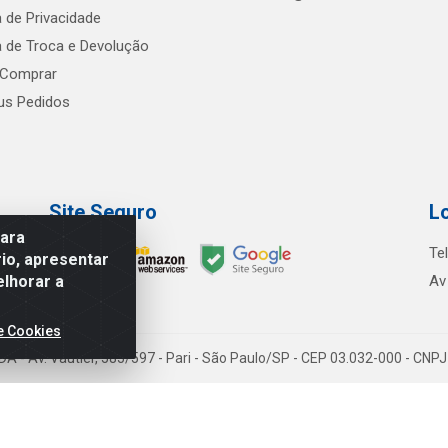
a de Privacidade
ca de Troca e Devolução
Comprar
s Pedidos
Site Seguro
L
para
Te
io, apresentar
elhorar a
Av
e Cookies
TDA - Av. Vautier, 585/597 - Pari - São Paulo/SP - CEP 03.032-000 - CN