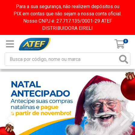
Para a sua segurança, não realizem depósitos ou
PIX em contas que não sejam a nossa conta oficial.
Nosso CNPJ é: 27.717.135/0001-29 ATEF
DISTRIBUIDORA EIRELI
0