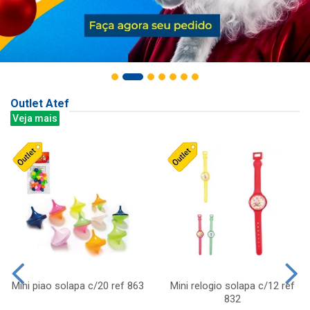
Outlet Atef
Veja mais
Mini piao solapa c/20 ref 863
Mini relogio solapa c/12 ref
832