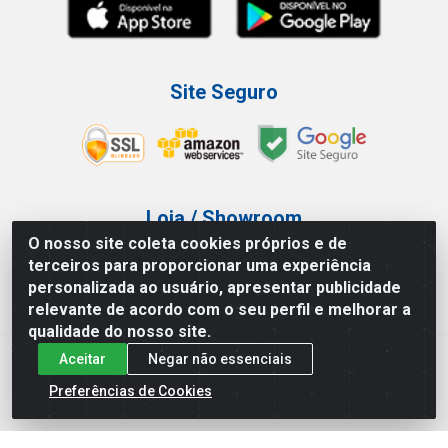
Site Seguro
Loja / Showroom
O nosso site coleta cookies próprios e de
Tel.: (11) 3227-0546
terceiros para proporcionar uma experiência
Av Vautier, 587/597 - Pari - São Paulo/SP
personalizada ao usuário, apresentar publicidade
relevante de acordo com o seu perfil e melhorar a
qualidade do nosso site.
Aceitar
Negar não essenciais
Atef Distribuidora LTDA - Av. Vautier, 585/597 - Pari - São
Paulo/SP - CEP 03.032-000 - CNPJ 27.717.135/0001-29
Preferências de Cookies