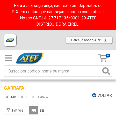
Para a sua segurança, não realizem depósitos ou
PIX em contas que não sejam a nossa conta oficial.
Nosso CNPJ é: 27.717.135/0001-29 ATEF
DISTRIBUIDORA EIRELI
Baixe já nosso APP
0
GARRAFA
VOLTAR
INÍCIO
U.D
GARRAFA
Filtros