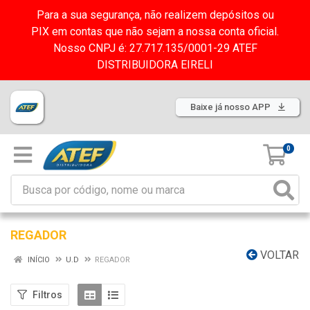
Para a sua segurança, não realizem depósitos ou
PIX em contas que não sejam a nossa conta oficial.
Nosso CNPJ é: 27.717.135/0001-29 ATEF
DISTRIBUIDORA EIRELI
Baixe já nosso APP
0
REGADOR
VOLTAR
INÍCIO
U.D
REGADOR
Filtros