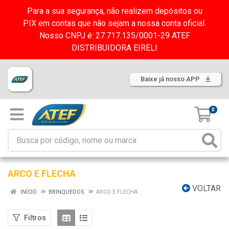
Para a sua segurança, não realizem depósitos ou
PIX em contas que não sejam a nossa conta oficial.
Nosso CNPJ é: 27.717.135/0001-29 ATEF
DISTRIBUIDORA EIRELI
Baixe já nosso APP
0
ARCO E FLECHA
VOLTAR
INÍCIO
BRINQUEDOS
ARCO E FLECHA
Filtros