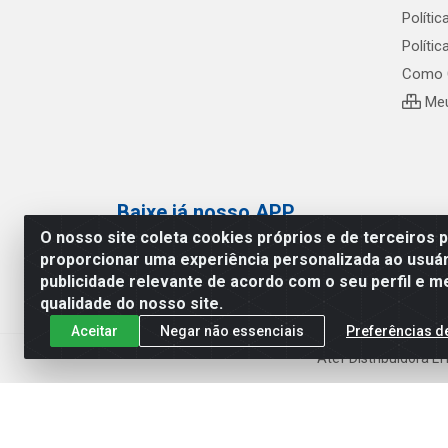
Polític
Políti
Como 
Meu
Baixe já nosso APP
O nosso site coleta cookies próprios e de terceiros 
proporcionar uma experiência personalizada ao usuár
publicidade relevante de acordo com o seu perfil e m
qualidade do nosso site.
Aceitar
Negar não essenciais
Preferências d
Atef Distribuidora L