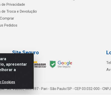
a de Privacidade
ca de Troca e Devolução
Comprar
s Pedidos
Site Seguro
L
para
Te
io, apresentar
elhorar a
Av
e Cookies
TDA - Av. Vautier, 585/597 - Pari - São Paulo/SP - CEP 03.032-000 - CN