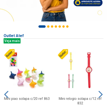
Outlet Atef
Veja mais
Mini piao solapa c/20 ref 863
Mini relogio solapa c/12 ref
832