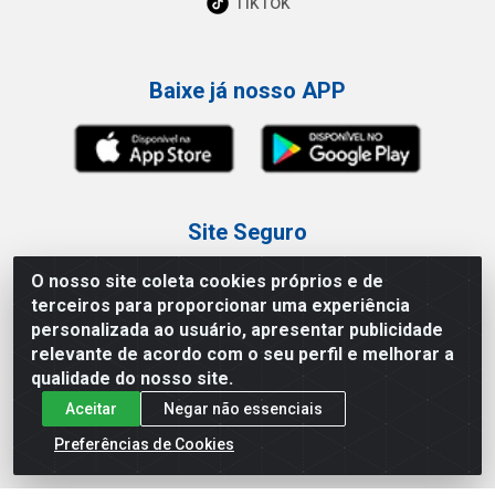
TikTok
Baixe já nosso APP
Site Seguro
O nosso site coleta cookies próprios e de
terceiros para proporcionar uma experiência
personalizada ao usuário, apresentar publicidade
relevante de acordo com o seu perfil e melhorar a
Loja / Showroom
qualidade do nosso site.
Aceitar
Negar não essenciais
Tel.: (11) 3227-0546
Av Vautier, 587/597 - Pari - São Paulo/SP
Preferências de Cookies