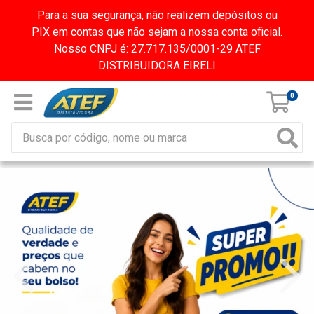
Para a sua segurança, não realizem depósitos ou
PIX em contas que não sejam a nossa conta oficial.
Nosso CNPJ é: 27.717.135/0001-29 ATEF
DISTRIBUIDORA EIRELI
0