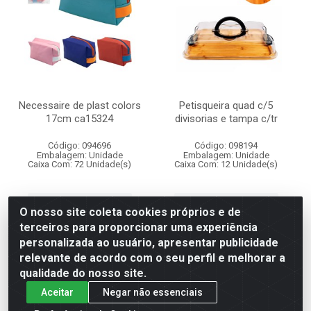
Necessaire de plast colors
Petisqueira quad c/5
17cm ca15324
divisorias e tampa c/tr
Código: 094696
Código: 098194
Embalagem: Unidade
Embalagem: Unidade
Caixa Com: 72 Unidade(s)
Caixa Com: 12 Unidade(s)
Faça seu login ou
Faça seu login ou
O nosso site coleta cookies próprios e de
cadastre-se para
cadastre-se para
comprar.
comprar.
terceiros para proporcionar uma experiência
personalizada ao usuário, apresentar publicidade
relevante de acordo com o seu perfil e melhorar a
qualidade do nosso site.
Aceitar
Negar não essenciais