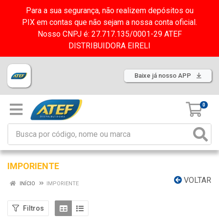
Para a sua segurança, não realizem depósitos ou
PIX em contas que não sejam a nossa conta oficial.
Nosso CNPJ é: 27.717.135/0001-29 ATEF
DISTRIBUIDORA EIRELI
Baixe já nosso APP
0
IMPORIENTE
VOLTAR
INÍCIO
IMPORIENTE
Filtros