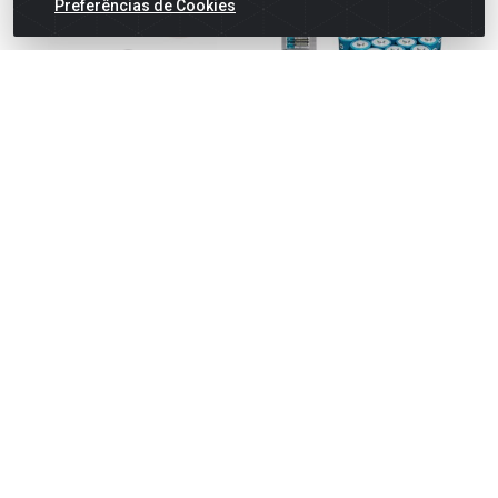
Preferências de Cookies
Petisqueira red c/5 divisorias
Pilha comum aa c/16 unid
e tampa c/tra
cartlea lr616b
Código: 098195
Código: 097275
Embalagem: Unidade
Embalagem: Unidade
Caixa Com: 12 Unidade(s)
Caixa Com: 24 Unidade(s)
Faça seu login ou
Faça seu login ou
cadastre-se para
cadastre-se para
comprar.
comprar.