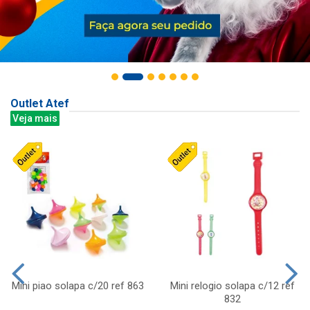
Outlet Atef
Veja mais
Mini piao solapa c/20 ref 863
Mini relogio solapa c/12 ref
832