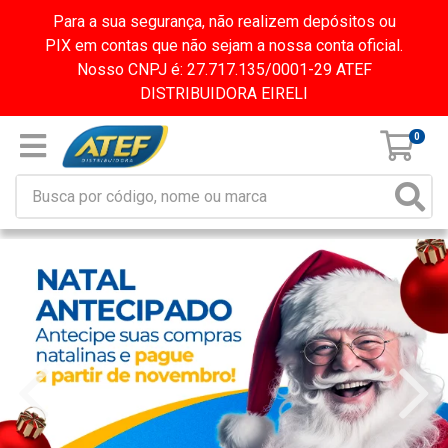
Para a sua segurança, não realizem depósitos ou
PIX em contas que não sejam a nossa conta oficial.
Nosso CNPJ é: 27.717.135/0001-29 ATEF
DISTRIBUIDORA EIRELI
0