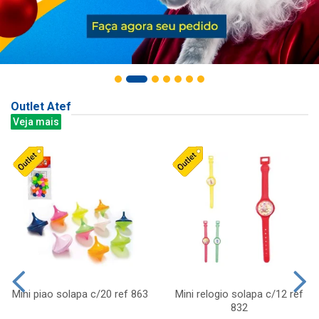
Outlet Atef
Veja mais
Mini piao solapa c/20 ref 863
Mini relogio solapa c/12 ref
832