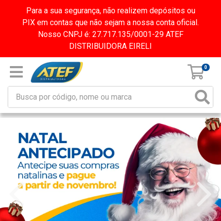
Para a sua segurança, não realizem depósitos ou
PIX em contas que não sejam a nossa conta oficial.
Nosso CNPJ é: 27.717.135/0001-29 ATEF
DISTRIBUIDORA EIRELI
0