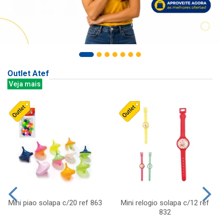
Outlet Atef
Veja mais
Mini piao solapa c/20 ref 863
Mini relogio solapa c/12 ref
832