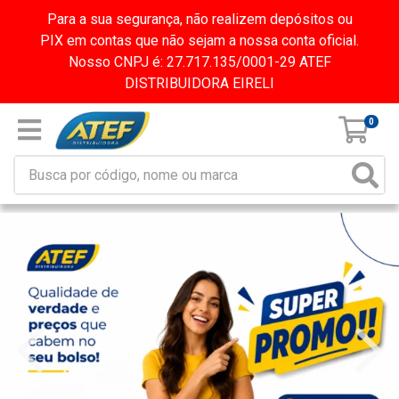
Para a sua segurança, não realizem depósitos ou
PIX em contas que não sejam a nossa conta oficial.
Nosso CNPJ é: 27.717.135/0001-29 ATEF
DISTRIBUIDORA EIRELI
0