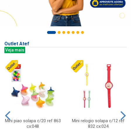
Outlet Atef
Veja mais
Mini piao solapa c/20 ref 863
Mini relogio solapa c/12 ref
cx:048
832 cx:024