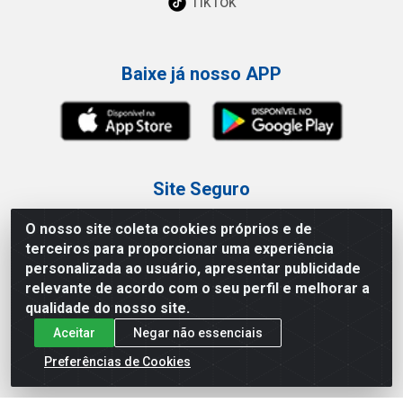
TikTok
Baixe já nosso APP
Site Seguro
O nosso site coleta cookies próprios e de
terceiros para proporcionar uma experiência
personalizada ao usuário, apresentar publicidade
relevante de acordo com o seu perfil e melhorar a
Loja / Showroom
qualidade do nosso site.
Aceitar
Negar não essenciais
Tel.: (11) 3227-0546
Av Vautier, 587/597 - Pari - São Paulo/SP
Preferências de Cookies