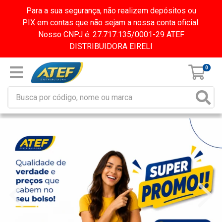
Para a sua segurança, não realizem depósitos ou
PIX em contas que não sejam a nossa conta oficial.
Nosso CNPJ é: 27.717.135/0001-29 ATEF
DISTRIBUIDORA EIRELI
0