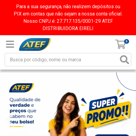
Para a sua segurança, não realizem depósitos ou
PIX em contas que não sejam a nossa conta oficial.
Nosso CNPJ é: 27.717.135/0001-29 ATEF
DISTRIBUIDORA EIRELI
0