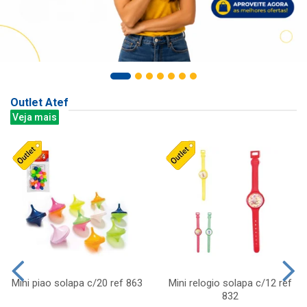
Outlet Atef
Veja mais
Mini piao solapa c/20 ref 863
Mini relogio solapa c/12 ref
832