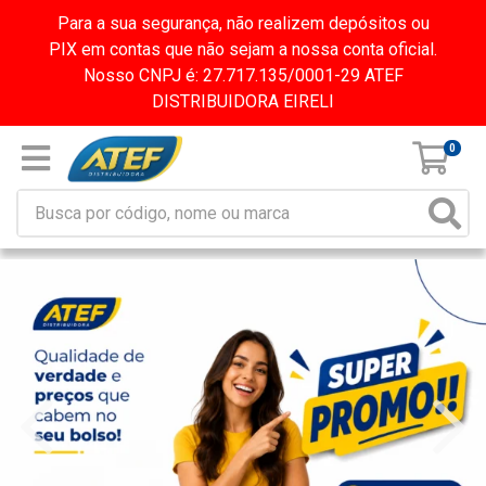
Para a sua segurança, não realizem depósitos ou
PIX em contas que não sejam a nossa conta oficial.
Nosso CNPJ é: 27.717.135/0001-29 ATEF
DISTRIBUIDORA EIRELI
0