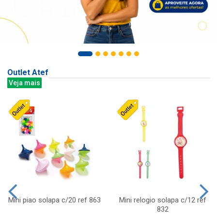
Outlet Atef
Veja mais
Mini piao solapa c/20 ref 863
Mini relogio solapa c/12 ref
832