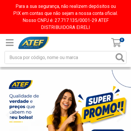
Para a sua segurança, não realizem depósitos ou
PIX em contas que não sejam a nossa conta oficial.
Nosso CNPJ é: 27.717.135/0001-29 ATEF
DISTRIBUIDORA EIRELI
0