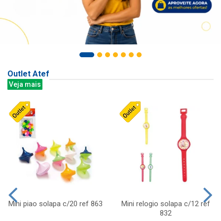
Outlet Atef
Veja mais
Mini piao solapa c/20 ref 863
Mini relogio solapa c/12 ref
832