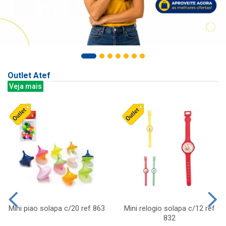
Outlet Atef
Veja mais
Mini piao solapa c/20 ref 863
Mini relogio solapa c/12 ref
832