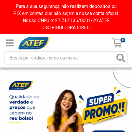
Para a sua segurança, não realizem depósitos ou
PIX em contas que não sejam a nossa conta oficial.
Nosso CNPJ é: 27.717.135/0001-29 ATEF
DISTRIBUIDORA EIRELI
0