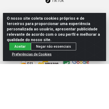
TikTok
O nosso site coleta cookies próprios e de
Baixe já nosso APP
terceiros para proporcionar uma experiência
personalizada ao usuário, apresentar publicidade
relevante de acordo com o seu perfil e melhorar a
qualidade do nosso site.
Aceitar
Negar não essenciais
Site Seguro
Preferências de Cookies
Loja / Showroom
Tel.: (11) 3227-0546
Av Vautier, 587/597 - Pari - São Paulo/SP