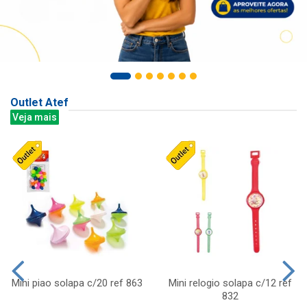
Outlet Atef
Veja mais
Mini piao solapa c/20 ref 863
Mini relogio solapa c/12 ref
832