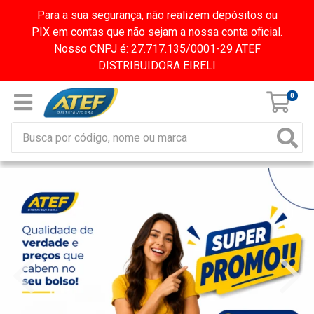
Para a sua segurança, não realizem depósitos ou
PIX em contas que não sejam a nossa conta oficial.
Nosso CNPJ é: 27.717.135/0001-29 ATEF
DISTRIBUIDORA EIRELI
0