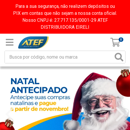
Para a sua segurança, não realizem depósitos ou
PIX em contas que não sejam a nossa conta oficial.
Nosso CNPJ é: 27.717.135/0001-29 ATEF
DISTRIBUIDORA EIRELI
0