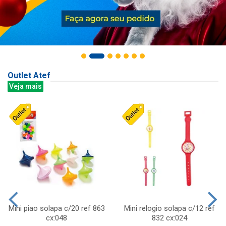
Outlet Atef
Veja mais
Mini piao solapa c/20 ref 863
Mini relogio solapa c/12 ref
cx:048
832 cx:024