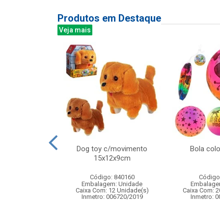
Produtos em Destaque
Veja mais
mber bali 340ml
Dog toy c/movimento
Bola col
6pcs
15x12x9cm
: 838880
Código: 840160
Código
m: Unidade
Embalagem: Unidade
Embalage
 8 Unidade(s)
Caixa Com: 12 Unidade(s)
Caixa Com: 2
Inmetro: 006720/2019
Inmetro: 