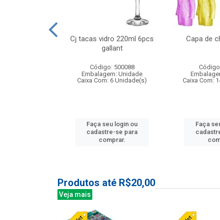
o raso 25,5cm
Cj tacas vidro 220ml 6pcs
Capa de c
e petala
gallant
: 503787
Código: 500088
Código
m: Unidade
Embalagem: Unidade
Embalage
24 Unidade(s)
Caixa Com: 6 Unidade(s)
Caixa Com: 1
u login ou
Faça seu login ou
Faça seu
e-se para
cadastre-se para
cadastr
prar.
comprar.
com
Produtos até R$20,00
Veja mais