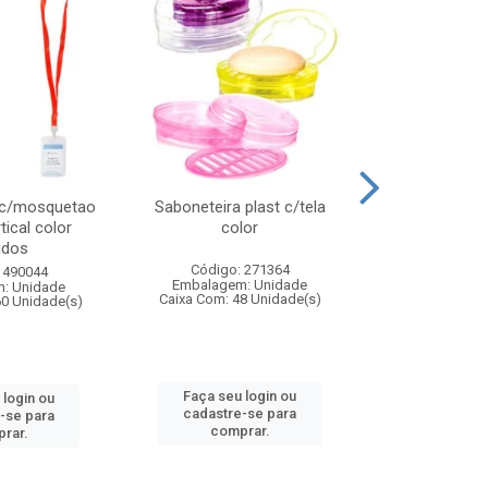
 c/mosquetao
Saboneteira plast c/tela
Prato plas
tical color
color
colo
idos
Código: 271364
Código:
 490044
Embalagem: Unidade
Embalagem
: Unidade
Caixa Com: 48 Unidade(s)
Caixa Com: 4
60 Unidade(s)
Faça seu login ou
Faça seu 
 login ou
cadastre-se para
cadastre
-se para
comprar.
comp
rar.