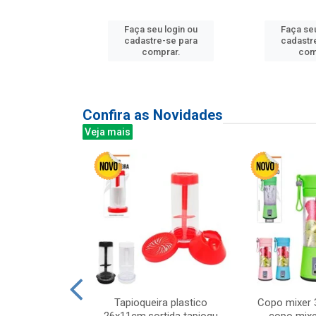
u login ou
Faça seu login ou
Faça seu
e-se para
cadastre-se para
cadastr
prar.
comprar.
com
Confira as Novidades
Veja mais
mesa cer 18cm
Tapioqueira plastico
Copo mixer 