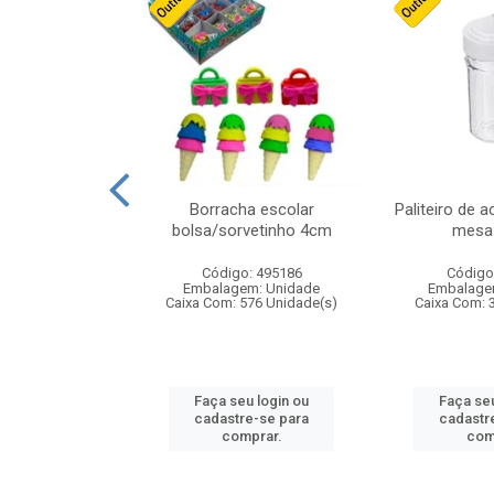
stico n.4 12cm
Borracha escolar
Paliteiro de a
bolsa/sorvetinho 4cm
mesa 
: 940550
Código: 495186
Código
m: Unidade
Embalagem: Unidade
Embalage
24 Unidade(s)
Caixa Com: 576 Unidade(s)
Caixa Com: 
u login ou
Faça seu login ou
Faça seu
e-se para
cadastre-se para
cadastr
prar.
comprar.
com