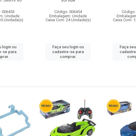
r 380ml so
sortida
: 006453
Código: 006454
Código:
m: Unidade
Embalagem: Unidade
Embalagem
30 Unidade(s)
Caixa Com: 24 Unidade(s)
Caixa Com: 1
 login ou
Faça seu login ou
Faça seu
e-se para
cadastre-se para
cadastre
prar.
comprar.
comp