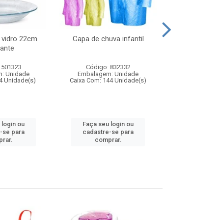
 vidro 22cm
Capa de chuva infantil
Jg prato fun
ante
diam
 501323
Código: 832332
Código:
: Unidade
Embalagem: Unidade
Embalagem
4 Unidade(s)
Caixa Com: 144 Unidade(s)
Caixa Com: 6
 login ou
Faça seu login ou
Faça seu 
-se para
cadastre-se para
cadastre
rar.
comprar.
comp