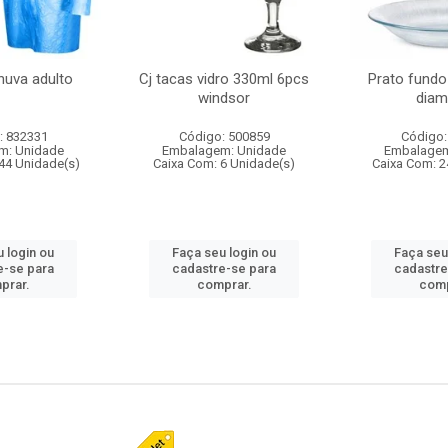
huva adulto
Cj tacas vidro 330ml 6pcs
Prato fundo
windsor
diam
: 832331
Código: 500859
Código:
m: Unidade
Embalagem: Unidade
Embalagem
44 Unidade(s)
Caixa Com: 6 Unidade(s)
Caixa Com: 2
 login ou
Faça seu login ou
Faça seu
e-se para
cadastre-se para
cadastre
prar.
comprar.
comp