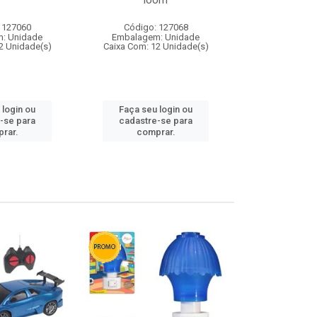
loom
 127060
Código: 127068
Código:
: Unidade
Embalagem: Unidade
Embalagem
2 Unidade(s)
Caixa Com: 12 Unidade(s)
Caixa Com: 1
 login ou
Faça seu login ou
Faça seu 
-se para
cadastre-se para
cadastre
rar.
comprar.
comp