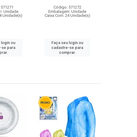
 571271
Código: 571272
Código:
: Unidade
Embalagem: Unidade
Embalagem
4 Unidade(s)
Caixa Com: 24 Unidade(s)
Caixa Com: 4
 login ou
Faça seu login ou
Faça seu 
-se para
cadastre-se para
cadastre
rar.
comprar.
comp