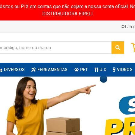
pósitos ou PIX em contas que não sejam a nossa conta oficial.
DISTRIBUIDORA EIRELI
Já é
DIVERSOS
FERRAMENTAS
PET
U.D
VIDROS