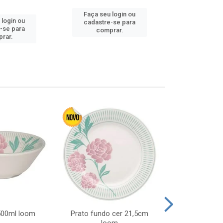
Faça seu login ou
 login ou
Faça seu 
cadastre-se para
-se para
cadastre
comprar.
rar.
comp
 500ml loom
Prato fundo cer 21,5cm
Prato raso c