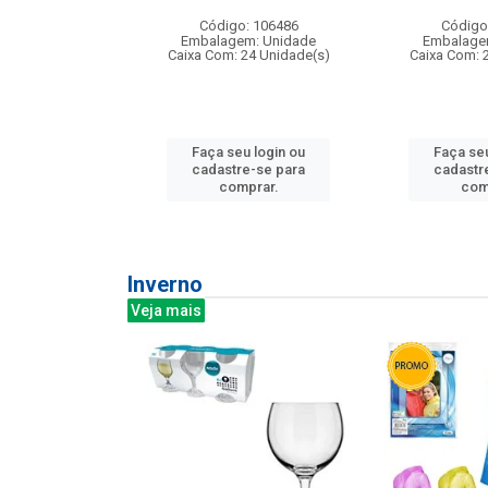
: 275814
Código: 106486
Código
m: Unidade
Embalagem: Unidade
Embalage
240 Unidade(s)
Caixa Com: 24 Unidade(s)
Caixa Com: 
u login ou
Faça seu login ou
Faça seu
e-se para
cadastre-se para
cadastr
prar.
comprar.
com
Inverno
Veja mais