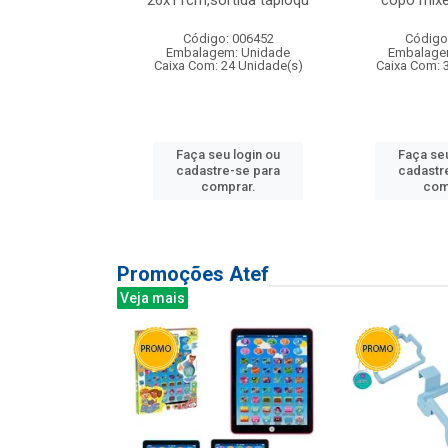
irios
26x11cm,sortida tapioqu
copo mixe
: 135177
Código: 006452
Código
m: Unidade
Embalagem: Unidade
Embalage
12 Unidade(s)
Caixa Com: 24 Unidade(s)
Caixa Com: 
u login ou
Faça seu login ou
Faça seu
e-se para
cadastre-se para
cadastr
prar.
comprar.
com
Promoções Atef
Veja mais