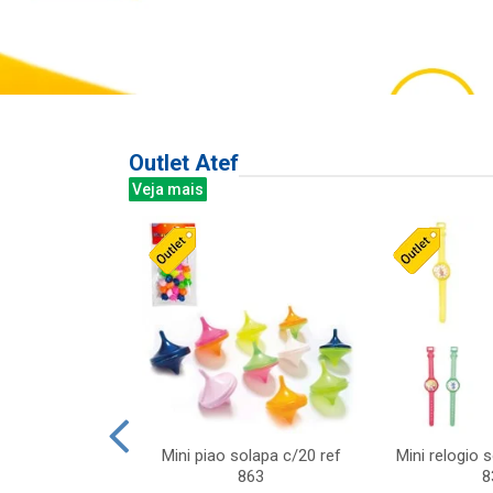
Outlet Atef
Veja mais
last c/div
Mini piao solapa c/20 ref
Mini relogio 
m ursinhos sor
863
8