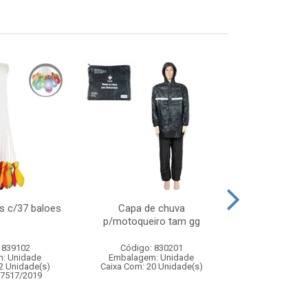
s c/37 baloes
Capa de chuva
Jogo barril 
p/motoqueiro tam gg
adagas – brinq
de av
 839102
Código: 830201
Código:
: Unidade
Embalagem: Unidade
Embalagem
2 Unidade(s)
Caixa Com: 20 Unidade(s)
Caixa Com: 1
07517/2019
Inmetro: 0