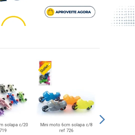
cm solapa c/20
Mini moto 6cm solapa c/8
Giro helice so
 719
ref 726
75