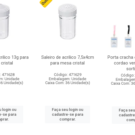
crilico 13g para
Saleiro de acrilico 7,5x4cm
Porta cracha
cristal
para mesa cristal
cordao ver
sort
: 471628
Código: 471629
Código:
m: Unidade
Embalagem: Unidade
Embalagem
36 Unidade(s)
Caixa Com: 36 Unidade(s)
Caixa Com: 3
 login ou
Faça seu login ou
Faça seu
e-se para
cadastre-se para
cadastre
prar.
comprar.
comp