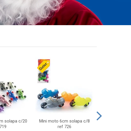
cm solapa c/20
Mini moto 6cm solapa c/8
Giro helice so
 719
ref 726
75