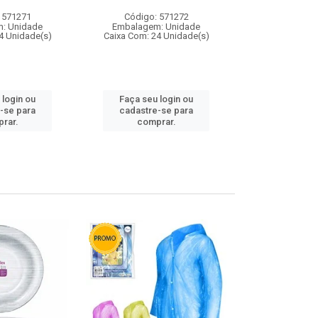
 571271
Código: 571272
Código:
: Unidade
Embalagem: Unidade
Embalagem
4 Unidade(s)
Caixa Com: 24 Unidade(s)
Caixa Com: 4
 login ou
Faça seu login ou
Faça seu 
-se para
cadastre-se para
cadastre
rar.
comprar.
comp