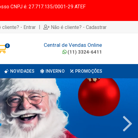
 Nosso CNPJ é: 27.717.135/0001-29 ATEF
|
 cliente? - Entrar
Não é cliente? - Cadastrar
Central de Vendas Online
0
(11) 3324-6411
NOVIDADES
INVERNO
PROMOÇÕES