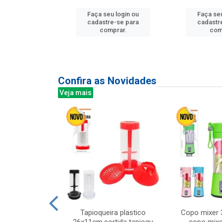
Faça seu login ou
Faça seu
u login ou
cadastre-se para
cadastr
e-se para
comprar.
com
prar.
Confira as Novidades
Veja mais
mesa cer 18cm
Tapioqueira plastico
Copo mixer 