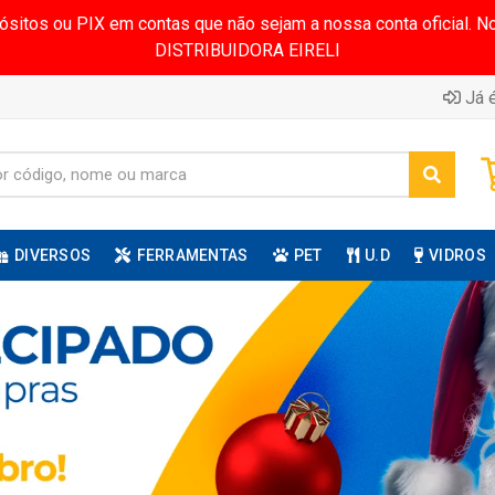
pósitos ou PIX em contas que não sejam a nossa conta oficial.
DISTRIBUIDORA EIRELI
Já é
DIVERSOS
FERRAMENTAS
PET
U.D
VIDROS