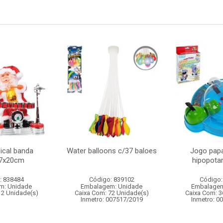
ical banda
Water balloons c/37 baloes
Jogo papa
17x20cm
hipopot
: 838484
Código: 839102
Código:
m: Unidade
Embalagem: Unidade
Embalagem
12 Unidade(s)
Caixa Com: 72 Unidade(s)
Caixa Com: 3
Inmetro: 007517/2019
Inmetro: 0