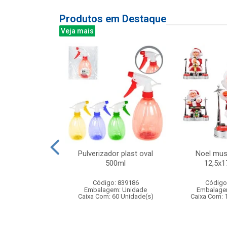
Produtos em Destaque
Veja mais
cabelo 150ml
Pulverizador plast oval
Noel mus
olore fashion
500ml
12,5x
f:811
Código: 839186
Código
: 401811
Embalagem: Unidade
Embalage
m: Unidade
Caixa Com: 60 Unidade(s)
Caixa Com: 
24 Unidade(s)