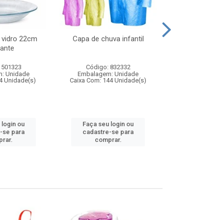
 vidro 22cm
Capa de chuva infantil
Jg prato fun
ante
diam
 501323
Código: 832332
Código:
: Unidade
Embalagem: Unidade
Embalagem
4 Unidade(s)
Caixa Com: 144 Unidade(s)
Caixa Com: 6
 login ou
Faça seu login ou
Faça seu 
-se para
cadastre-se para
cadastre
rar.
comprar.
comp