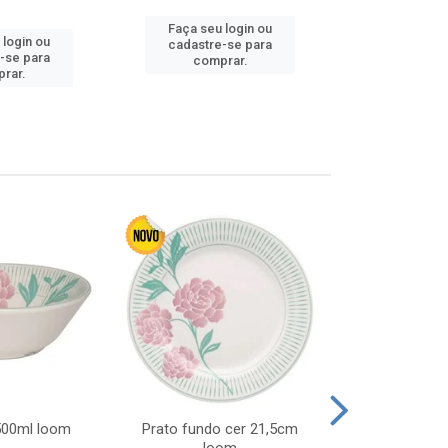
Faça seu login ou
Faça seu 
 login ou
cadastre-se para
cadastre
-se para
comprar.
comp
rar.
 500ml loom
Prato fundo cer 21,5cm
Prato raso c