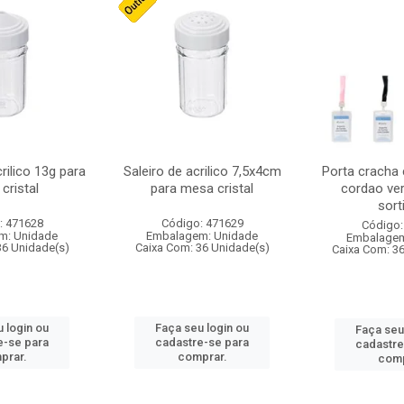
crilico 13g para
Saleiro de acrilico 7,5x4cm
Porta cracha
cristal
para mesa cristal
cordao ver
sort
: 471628
Código: 471629
Código:
m: Unidade
Embalagem: Unidade
Embalagem
36 Unidade(s)
Caixa Com: 36 Unidade(s)
Caixa Com: 3
 login ou
Faça seu login ou
Faça seu
e-se para
cadastre-se para
cadastre
prar.
comprar.
comp