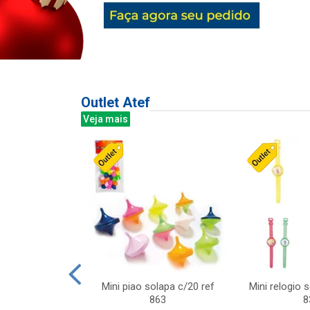
Outlet Atef
Veja mais
last c/div
Mini piao solapa c/20 ref
Mini relogio 
m ursinhos sor
863
8