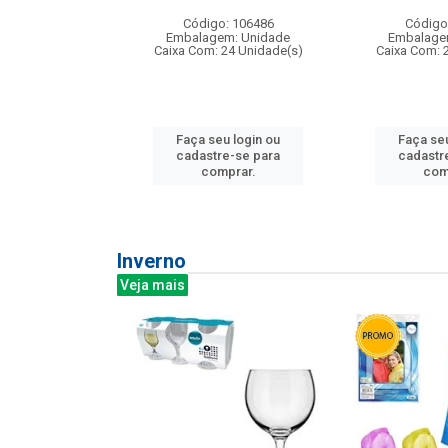
: 275814
Código: 106486
Código
m: Unidade
Embalagem: Unidade
Embalage
240 Unidade(s)
Caixa Com: 24 Unidade(s)
Caixa Com: 
u login ou
Faça seu login ou
Faça seu
e-se para
cadastre-se para
cadastr
prar.
comprar.
com
Inverno
Veja mais