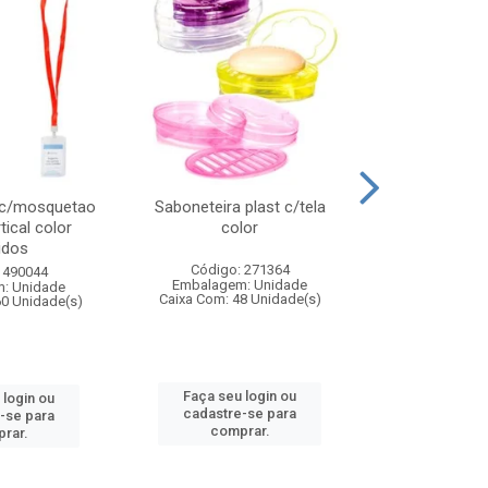
 c/mosquetao
Saboneteira plast c/tela
Prato plas
tical color
color
colo
idos
Código: 271364
Código:
 490044
Embalagem: Unidade
Embalagem
: Unidade
Caixa Com: 48 Unidade(s)
Caixa Com: 4
60 Unidade(s)
Faça seu login ou
Faça seu 
 login ou
cadastre-se para
cadastre
-se para
comprar.
comp
rar.