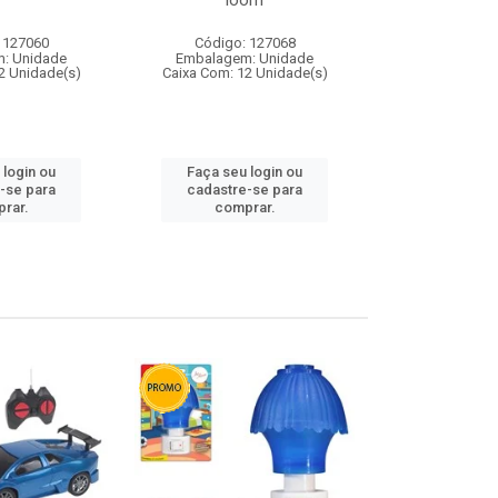
loom
 127060
Código: 127068
Código:
: Unidade
Embalagem: Unidade
Embalagem
2 Unidade(s)
Caixa Com: 12 Unidade(s)
Caixa Com: 1
 login ou
Faça seu login ou
Faça seu 
-se para
cadastre-se para
cadastre
rar.
comprar.
comp