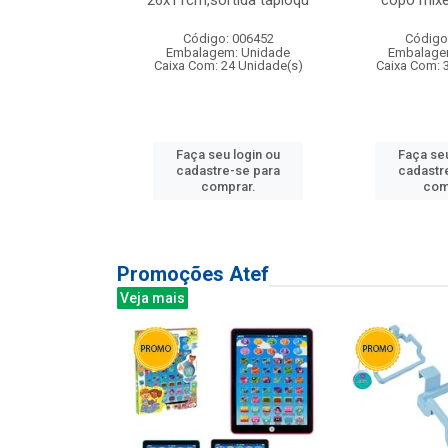
irios
26x11cm,sortida tapioqu
copo mixe
: 135177
Código: 006452
Código
m: Unidade
Embalagem: Unidade
Embalage
12 Unidade(s)
Caixa Com: 24 Unidade(s)
Caixa Com: 
u login ou
Faça seu login ou
Faça seu
e-se para
cadastre-se para
cadastr
prar.
comprar.
com
Promoções Atef
Veja mais