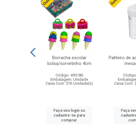
stico n.4 12cm
Borracha escolar
Paliteiro de a
bolsa/sorvetinho 4cm
mesa 
: 940550
Código: 495186
Código
m: Unidade
Embalagem: Unidade
Embalage
24 Unidade(s)
Caixa Com: 576 Unidade(s)
Caixa Com: 
u login ou
Faça seu login ou
Faça seu
e-se para
cadastre-se para
cadastr
prar.
comprar.
com