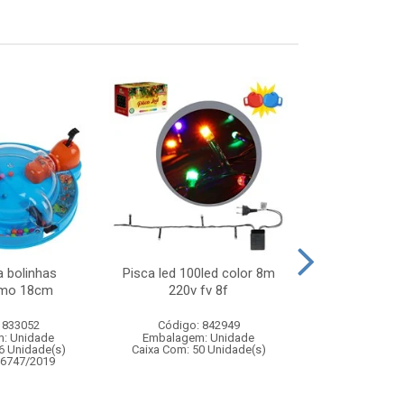
 bolinhas
Pisca led 100led color 8m
Lata chap
amo 18cm
220v fv 8f
 833052
Código: 842949
Código:
: Unidade
Embalagem: Unidade
Embalagem
6 Unidade(s)
Caixa Com: 50 Unidade(s)
Caixa Com: 6
06747/2019