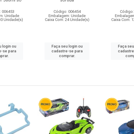
r 380ml so
sortida
: 006453
Código: 006454
Código:
m: Unidade
Embalagem: Unidade
Embalagem
30 Unidade(s)
Caixa Com: 24 Unidade(s)
Caixa Com: 1
 login ou
Faça seu login ou
Faça seu
e-se para
cadastre-se para
cadastre
prar.
comprar.
comp