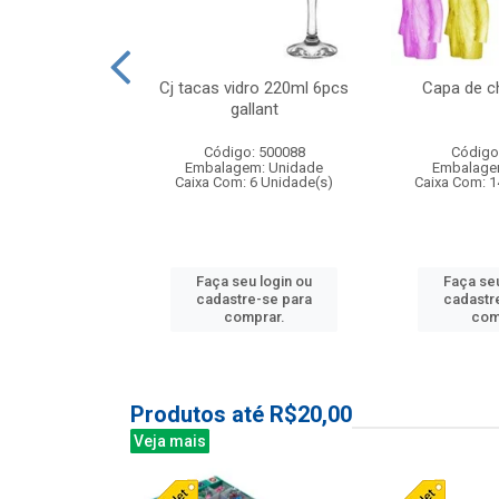
o raso 25,5cm
Cj tacas vidro 220ml 6pcs
Capa de c
e petala
gallant
: 503787
Código: 500088
Código
m: Unidade
Embalagem: Unidade
Embalage
24 Unidade(s)
Caixa Com: 6 Unidade(s)
Caixa Com: 1
u login ou
Faça seu login ou
Faça seu
e-se para
cadastre-se para
cadastr
prar.
comprar.
com
Produtos até R$20,00
Veja mais