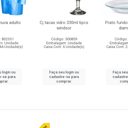
huva adulto
Cj tacas vidro 330ml 6pcs
Prato fundo
windsor
diam
: 832331
Código: 500859
Código:
m: Unidade
Embalagem: Unidade
Embalagem
44 Unidade(s)
Caixa Com: 6 Unidade(s)
Caixa Com: 2
 login ou
Faça seu login ou
Faça seu
e-se para
cadastre-se para
cadastre
prar.
comprar.
comp