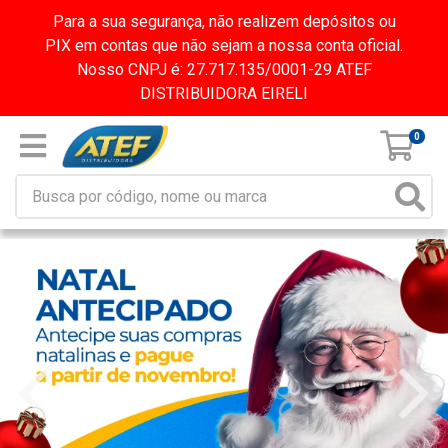
Para a sua segurança, não realizem depósitos ou
PIX em contas que não sejam a nossa conta oficial.
Nosso CNPJ é: 27.717.135/0001-29 ATEF
DISTRIBUIDORA EIRELI
0