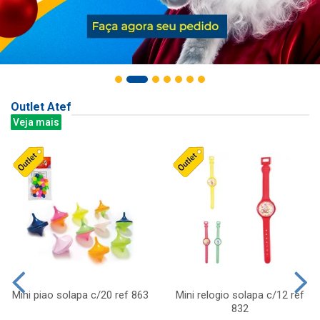
Outlet Atef
Veja mais
Mini piao solapa c/20 ref 863
Mini relogio solapa c/12 ref
832