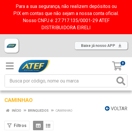
Para a sua segurança, não realizem depósitos ou
PIX em contas que não sejam a nossa conta oficial.
Nosso CNPJ é: 27.717.135/0001-29 ATEF
DISTRIBUIDORA EIRELI
Baixe já nosso APP
0
CAMINHAO
VOLTAR
INÍCIO
BRINQUEDOS
CAMINHAO
Filtros