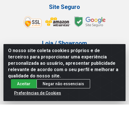
Site Seguro
Loja / Showroom
O nosso site coleta cookies próprios e de
Tel.: (11) 3227-0546
terceiros para proporcionar uma experiência
Av Vautier, 587/597 - Pari - São Paulo/SP
personalizada ao usuário, apresentar publicidade
relevante de acordo com o seu perfil e melhorar a
qualidade do nosso site.
Aceitar
Negar não essenciais
Atef Distribuidora LTDA - Av. Vautier, 585/597 - Pari - São
Paulo/SP - CEP 03.032-000 - CNPJ 27.717.135/0001-29
Preferências de Cookies