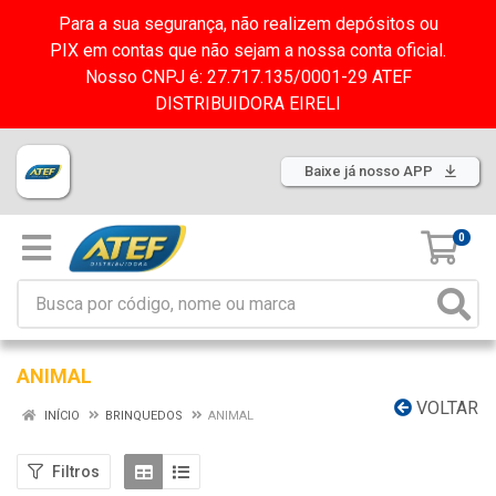
Para a sua segurança, não realizem depósitos ou
PIX em contas que não sejam a nossa conta oficial.
Nosso CNPJ é: 27.717.135/0001-29 ATEF
DISTRIBUIDORA EIRELI
Baixe já nosso APP
0
ANIMAL
VOLTAR
INÍCIO
BRINQUEDOS
ANIMAL
Filtros