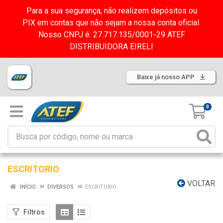
Para a sua segurança, não realizem depósitos ou
PIX em contas que não sejam a nossa conta oficial.
Nosso CNPJ é: 27.717.135/0001-29 ATEF
DISTRIBUIDORA EIRELI
Baixe já nosso APP
0
ESCRITORIO
VOLTAR
INÍCIO
DIVERSOS
ESCRITORIO
Filtros