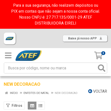
Para a sua segurança, não realizem depósitos ou
PIX em contas que não sejam a nossa conta oficial.
Nosso CNPJ é: 27.717.135/0001-29 ATEF
DISTRIBUIDORA EIRELI
Baixe já nosso APP
0
NEW DECORACAO
VOLTAR
INÍCIO
ENFEITES DE NATAL
NEW DECORACAO
Filtros