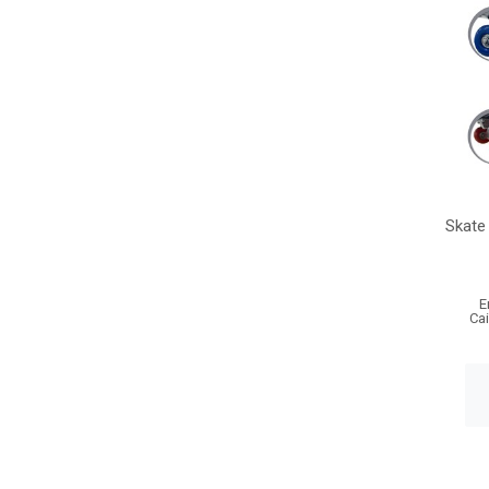
Skate 
E
Ca