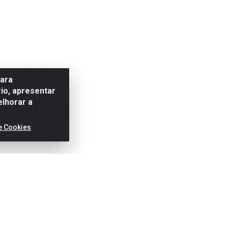
para
io, apresentar
elhorar a
e Cookies