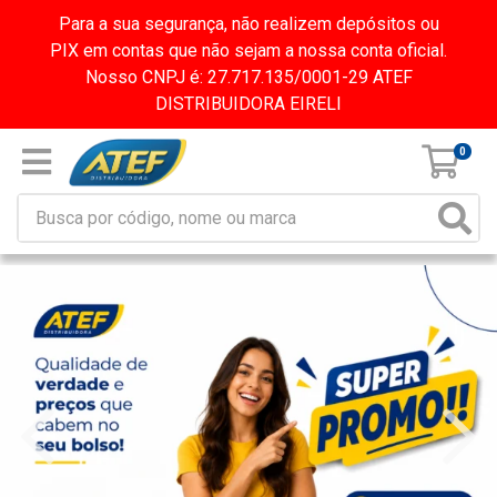
Para a sua segurança, não realizem depósitos ou
PIX em contas que não sejam a nossa conta oficial.
Nosso CNPJ é: 27.717.135/0001-29 ATEF
DISTRIBUIDORA EIRELI
0