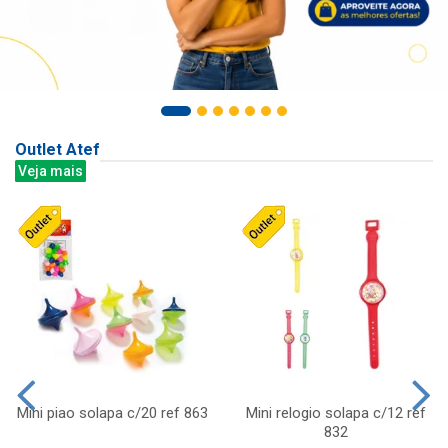
Outlet Atef
Veja mais
Mini piao solapa c/20 ref 863
Mini relogio solapa c/12 ref
832