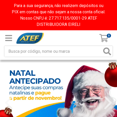
Para a sua segurança, não realizem depósitos ou
PIX em contas que não sejam a nossa conta oficial.
Nosso CNPJ é: 27.717.135/0001-29 ATEF
DISTRIBUIDORA EIRELI
0