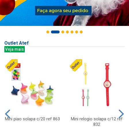
Outlet Atef
Veja mais
Mini piao solapa c/20 ref 863
Mini relogio solapa c/12 ref
832