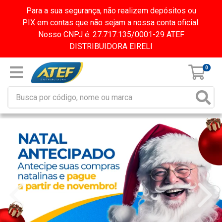
Para a sua segurança, não realizem depósitos ou
PIX em contas que não sejam a nossa conta oficial.
Nosso CNPJ é: 27.717.135/0001-29 ATEF
DISTRIBUIDORA EIRELI
0