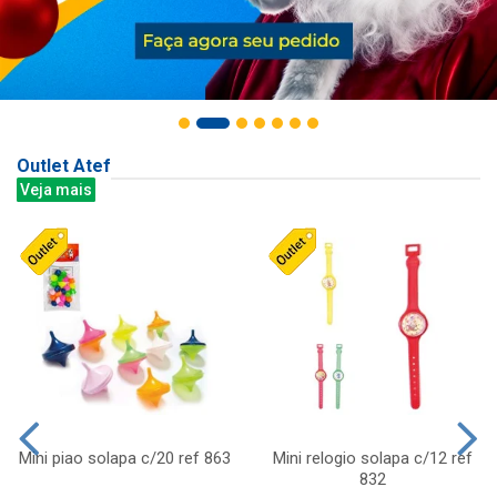
Outlet Atef
Veja mais
Mini piao solapa c/20 ref 863
Mini relogio solapa c/12 ref
832