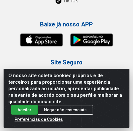
TikTok
Baixe já nosso APP
Site Seguro
O nosso site coleta cookies próprios e de
terceiros para proporcionar uma experiência
personalizada ao usuário, apresentar publicidade
relevante de acordo com o seu perfil e melhorar a
Loja / Showroom
qualidade do nosso site.
Aceitar
Negar não essenciais
Tel.: (11) 3227-0546
Av Vautier, 587/597 - Pari - São Paulo/SP
Preferências de Cookies