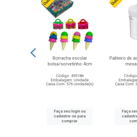
stico n.4 12cm
Borracha escolar
Paliteiro de a
bolsa/sorvetinho 4cm
mesa 
: 940550
Código: 495186
Código
m: Unidade
Embalagem: Unidade
Embalage
24 Unidade(s)
Caixa Com: 576 Unidade(s)
Caixa Com: 
u login ou
Faça seu login ou
Faça seu
e-se para
cadastre-se para
cadastr
prar.
comprar.
com