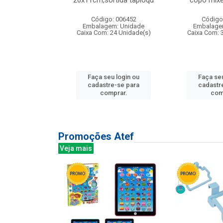
irios
26x11cm,sortida tapioqu
copo mixe
: 135177
Código: 006452
Código
m: Unidade
Embalagem: Unidade
Embalage
12 Unidade(s)
Caixa Com: 24 Unidade(s)
Caixa Com: 
u login ou
Faça seu login ou
Faça seu
e-se para
cadastre-se para
cadastr
prar.
comprar.
com
Promoções Atef
Veja mais