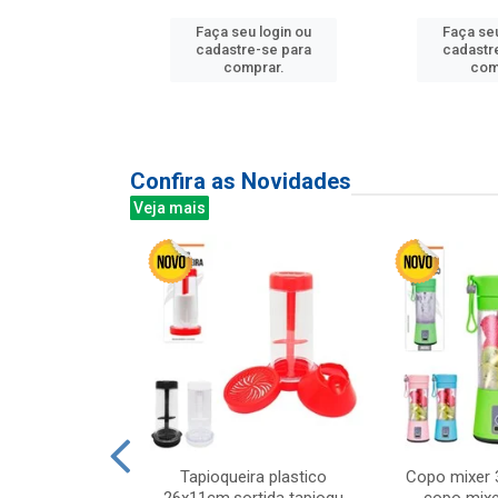
Faça seu login ou
Faça seu
u login ou
cadastre-se para
cadastr
e-se para
comprar.
com
prar.
Confira as Novidades
Veja mais
mesa cer 18cm
Tapioqueira plastico
Copo mixer 