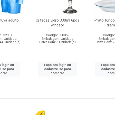
huva adulto
Cj tacas vidro 330ml 6pcs
Prato fundo
windsor
diam
: 832331
Código: 500859
Código:
m: Unidade
Embalagem: Unidade
Embalagem
44 Unidade(s)
Caixa Com: 6 Unidade(s)
Caixa Com: 2
 login ou
Faça seu login ou
Faça seu
e-se para
cadastre-se para
cadastre
prar.
comprar.
comp