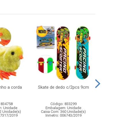
inho a corda
Skate de dedo c/2pcs 9cm
Kit beleza b
acess
 834758
Código: 833299
Código:
: Unidade
Embalagem: Unidade
Embalagem
2 Unidade(s)
Caixa Com: 360 Unidade(s)
Caixa Com: 2
07317/2019
Inmetro: 006743/2019
Inmetro: 0