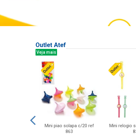
Outlet Atef
Veja mais
last c/div
Mini piao solapa c/20 ref
Mini relogio 
m ursinhos sor
863
8