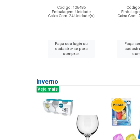
: 275814
Código: 106486
Código
m: Unidade
Embalagem: Unidade
Embalage
240 Unidade(s)
Caixa Com: 24 Unidade(s)
Caixa Com: 
u login ou
Faça seu login ou
Faça seu
e-se para
cadastre-se para
cadastr
prar.
comprar.
com
Inverno
Veja mais