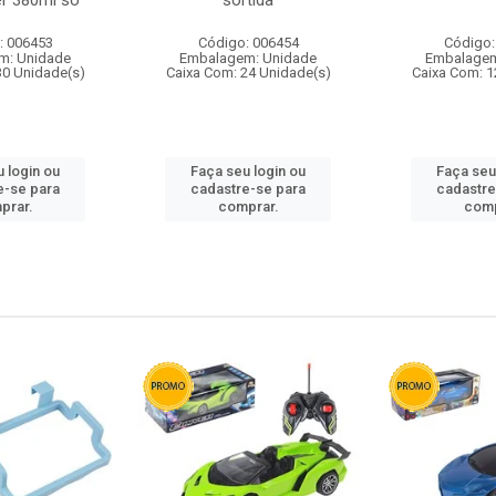
r 380ml so
sortida
: 006453
Código: 006454
Código:
m: Unidade
Embalagem: Unidade
Embalagem
30 Unidade(s)
Caixa Com: 24 Unidade(s)
Caixa Com: 1
 login ou
Faça seu login ou
Faça seu
e-se para
cadastre-se para
cadastre
prar.
comprar.
comp