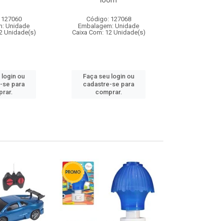
loom
 127060
Código: 127068
Código:
: Unidade
Embalagem: Unidade
Embalagem
2 Unidade(s)
Caixa Com: 12 Unidade(s)
Caixa Com: 1
 login ou
Faça seu login ou
Faça seu 
-se para
cadastre-se para
cadastre
rar.
comprar.
comp