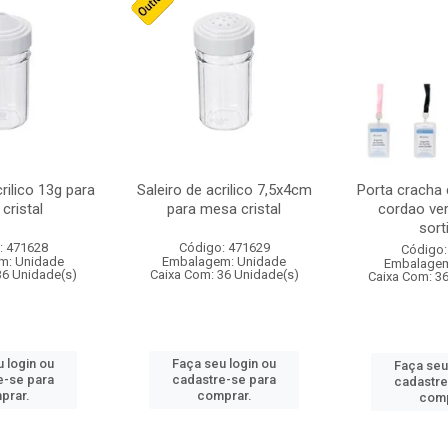
crilico 13g para
Saleiro de acrilico 7,5x4cm
Porta cracha
cristal
para mesa cristal
cordao ver
sort
: 471628
Código: 471629
Código:
m: Unidade
Embalagem: Unidade
Embalagem
36 Unidade(s)
Caixa Com: 36 Unidade(s)
Caixa Com: 3
 login ou
Faça seu login ou
Faça seu
e-se para
cadastre-se para
cadastre
prar.
comprar.
comp