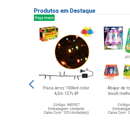
Produtos em Destaque
Veja mais
 niveis 190l
Pisca arroz 100led color
Abajur de t
x25cm
4,2m 127v 8f
bivolt mel
: 831938
Código: 842927
Código
m: Unidade
Embalagem: Unidade
Embalage
12 Unidade(s)
Caixa Com: 120 Unidade(s)
Caixa Com: 1
007345/2018