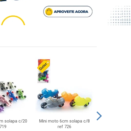
cm solapa c/20
Mini moto 6cm solapa c/8
Giro helice so
 719
ref 726
75