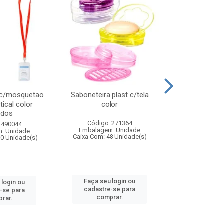
 c/mosquetao
Saboneteira plast c/tela
Prato plas
tical color
color
colo
idos
Código: 271364
Código:
 490044
Embalagem: Unidade
Embalagem
: Unidade
Caixa Com: 48 Unidade(s)
Caixa Com: 4
60 Unidade(s)
Faça seu login ou
Faça seu 
 login ou
cadastre-se para
cadastre
-se para
comprar.
comp
rar.