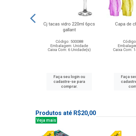
o raso 25,5cm
Cj tacas vidro 220ml 6pcs
Capa de c
e petala
gallant
: 503787
Código: 500088
Código
m: Unidade
Embalagem: Unidade
Embalage
24 Unidade(s)
Caixa Com: 6 Unidade(s)
Caixa Com: 1
u login ou
Faça seu login ou
Faça seu
e-se para
cadastre-se para
cadastr
prar.
comprar.
com
Produtos até R$20,00
Veja mais