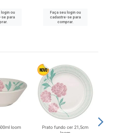
 login ou
Faça seu login ou
Faça seu 
-se para
cadastre-se para
cadastre
rar.
comprar.
comp
 500ml loom
Prato fundo cer 21,5cm
Prato raso c