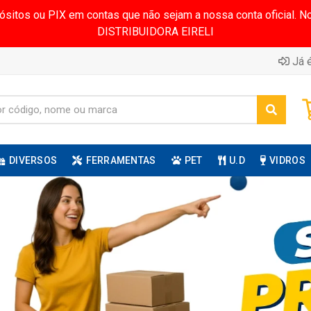
pósitos ou PIX em contas que não sejam a nossa conta oficial.
DISTRIBUIDORA EIRELI
Já é
DIVERSOS
FERRAMENTAS
PET
U.D
VIDROS