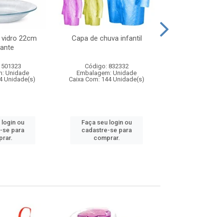
 vidro 22cm
Capa de chuva infantil
Jg prato fun
ante
diam
 501323
Código: 832332
Código:
: Unidade
Embalagem: Unidade
Embalagem
4 Unidade(s)
Caixa Com: 144 Unidade(s)
Caixa Com: 6
 login ou
Faça seu login ou
Faça seu 
-se para
cadastre-se para
cadastre
rar.
comprar.
comp