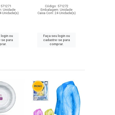
 571271
Código: 571272
Código:
: Unidade
Embalagem: Unidade
Embalagem
4 Unidade(s)
Caixa Com: 24 Unidade(s)
Caixa Com: 4
 login ou
Faça seu login ou
Faça seu 
-se para
cadastre-se para
cadastre
rar.
comprar.
comp