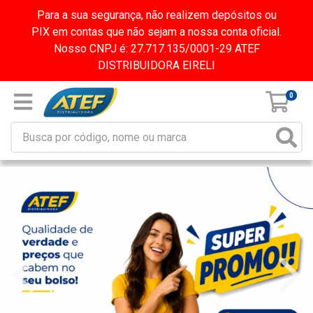
Para a sua segurança, não realizem depósitos ou
PIX em contas que não sejam a nossa conta oficial.
Nosso CNPJ é: 27.717.135/0001-29 ATEF
DISTRIBUIDORA EIRELI
0