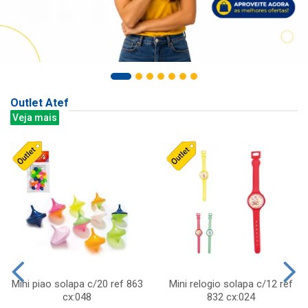
Outlet Atef
Veja mais
Mini piao solapa c/20 ref 863
Mini relogio solapa c/12 ref
cx:048
832 cx:024