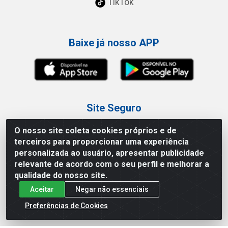
TikTok
Baixe já nosso APP
Site Seguro
O nosso site coleta cookies próprios e de
terceiros para proporcionar uma experiência
personalizada ao usuário, apresentar publicidade
relevante de acordo com o seu perfil e melhorar a
Loja / Showroom
qualidade do nosso site.
Aceitar
Negar não essenciais
Tel.: (11) 3227-0546
Av Vautier, 587/597 - Pari - São Paulo/SP
Preferências de Cookies