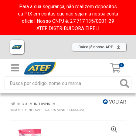
Para a sua segurança, não realizem depósitos
ou PIX em contas que não sejam a nossa conta
oficial. Nosso CNPJ é: 27.717.135/0001-29
ATEF DISTRIBUIDORA EIRELI
Baixe já nosso APP
0
VOLTAR
INÍCIO
INFLAVEIS
BOIA BOTE INFLAVEL FRALDA MINNIE 66X54CM