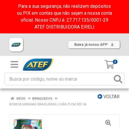
Para a sua segurança, não realizem depósitos
ou PIX em contas que não sejam a nossa conta
oficial. Nosso CNPJ é: 27.717.135/0001-29
ATEF DISTRIBUIDORA EIRELI
Baixe já nosso APP
0
VOLTAR
INÍCIO
BRINQUEDOS
BONECA MENINAS BRASILEIRAS LOIRA 31CM REF 06