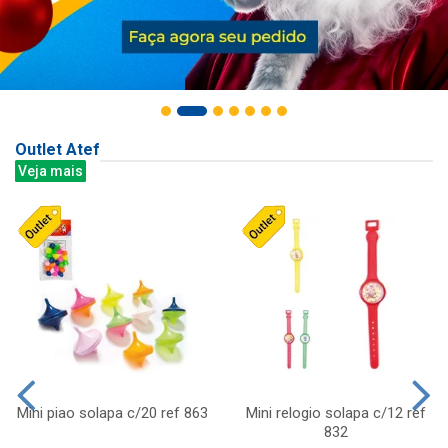
Outlet Atef
Veja mais
Mini piao solapa c/20 ref 863
Mini relogio solapa c/12 ref
832