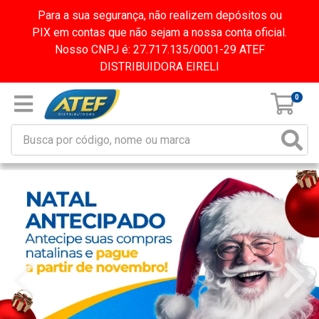
Para a sua segurança, não realizem depósitos ou
PIX em contas que não sejam a nossa conta oficial.
Nosso CNPJ é: 27.717.135/0001-29 ATEF
DISTRIBUIDORA EIRELI
0