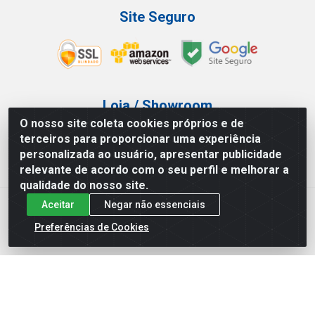
Site Seguro
Loja / Showroom
O nosso site coleta cookies próprios e de
Tel.: (11) 3227-0546
terceiros para proporcionar uma experiência
Av Vautier, 587/597 - Pari - São Paulo/SP
personalizada ao usuário, apresentar publicidade
relevante de acordo com o seu perfil e melhorar a
qualidade do nosso site.
Aceitar
Negar não essenciais
Atef Distribuidora LTDA - Av. Vautier, 585/597 - Pari - São
Paulo/SP - CEP 03.032-000 - CNPJ 27.717.135/0001-29
Preferências de Cookies