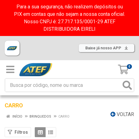
Para a sua segurança, não realizem depósitos ou
PIX em contas que não sejam a nossa conta oficial.
Nosso CNPJ é: 27.717.135/0001-29 ATEF
DISTRIBUIDORA EIRELI
Baixe já nosso APP
0
CARRO
VOLTAR
INÍCIO
BRINQUEDOS
CARRO
Filtros