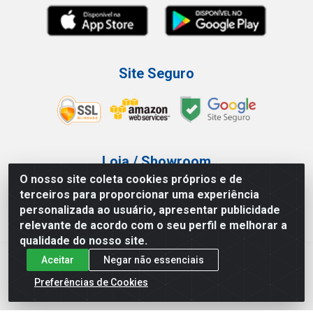
Site Seguro
Loja / Showroom
O nosso site coleta cookies próprios e de
Tel.: (11) 3227-0546
terceiros para proporcionar uma experiência
Av Vautier, 587/597 - Pari - São Paulo/SP
personalizada ao usuário, apresentar publicidade
relevante de acordo com o seu perfil e melhorar a
qualidade do nosso site.
Aceitar
Negar não essenciais
Atef Distribuidora LTDA - Av. Vautier, 585/597 - Pari - São
Paulo/SP - CEP 03.032-000 - CNPJ 27.717.135/0001-29
Preferências de Cookies