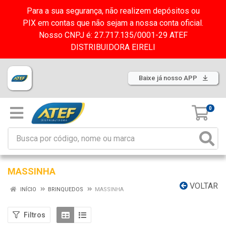
Para a sua segurança, não realizem depósitos ou
PIX em contas que não sejam a nossa conta oficial.
Nosso CNPJ é: 27.717.135/0001-29 ATEF
DISTRIBUIDORA EIRELI
Baixe já nosso APP
0
MASSINHA
VOLTAR
INÍCIO
BRINQUEDOS
MASSINHA
Filtros