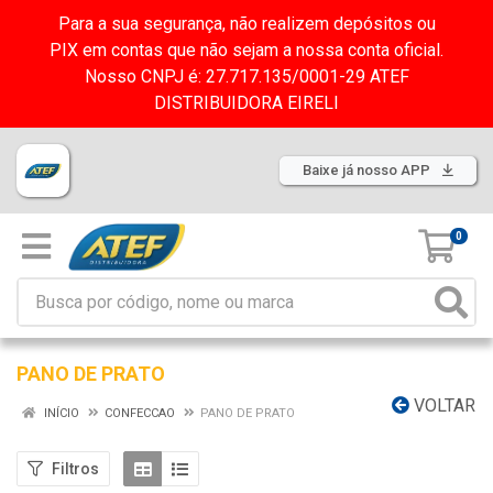
Para a sua segurança, não realizem depósitos ou
PIX em contas que não sejam a nossa conta oficial.
Nosso CNPJ é: 27.717.135/0001-29 ATEF
DISTRIBUIDORA EIRELI
Baixe já nosso APP
0
PANO DE PRATO
VOLTAR
INÍCIO
CONFECCAO
PANO DE PRATO
Filtros