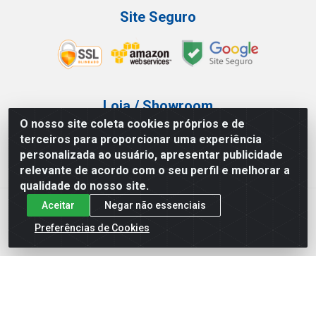
Site Seguro
Loja / Showroom
O nosso site coleta cookies próprios e de
Tel.: (11) 3227-0546
terceiros para proporcionar uma experiência
Av Vautier, 587/597 - Pari - São Paulo/SP
personalizada ao usuário, apresentar publicidade
relevante de acordo com o seu perfil e melhorar a
qualidade do nosso site.
Aceitar
Negar não essenciais
Atef Distribuidora LTDA - Av. Vautier, 585/597 - Pari - São
Paulo/SP - CEP 03.032-000 - CNPJ 27.717.135/0001-29
Preferências de Cookies