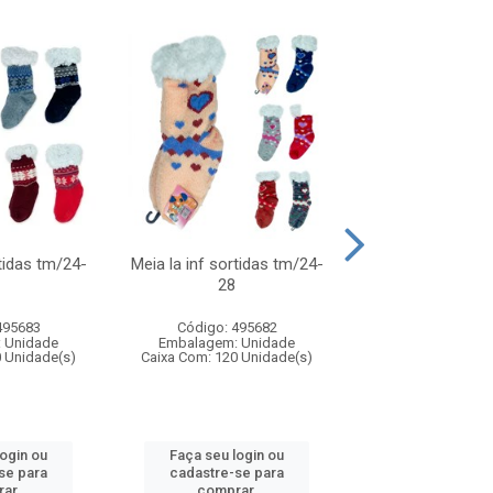
rtidas tm/24-
Meia la inf sortidas tm/24-
Luva inf de po
28
animais coffy 
495683
Código: 495682
Código: 495
 Unidade
Embalagem: Unidade
Embalagem: U
0 Unidade(s)
Caixa Com: 120 Unidade(s)
Caixa Com: 96 Un
login ou
Faça seu login ou
Faça seu log
se para
cadastre-se para
cadastre-se 
ar.
comprar.
comprar