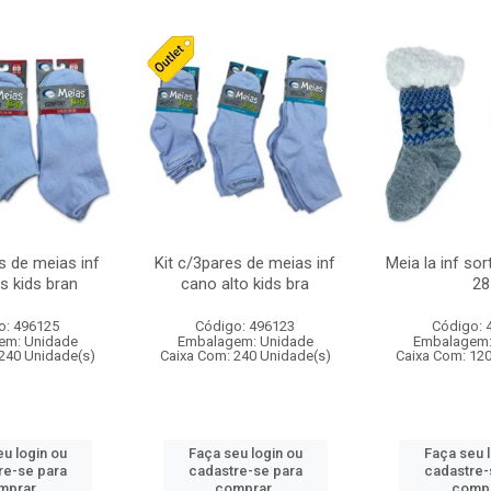
s de meias inf
Kit c/3pares de meias inf
Meia la inf so
s kids bran
cano alto kids bra
28
o: 496125
Código: 496123
Código: 
em: Unidade
Embalagem: Unidade
Embalagem:
240 Unidade(s)
Caixa Com: 240 Unidade(s)
Caixa Com: 12
u login ou
Faça seu login ou
Faça seu 
re-se para
cadastre-se para
cadastre-
mprar.
comprar.
compr