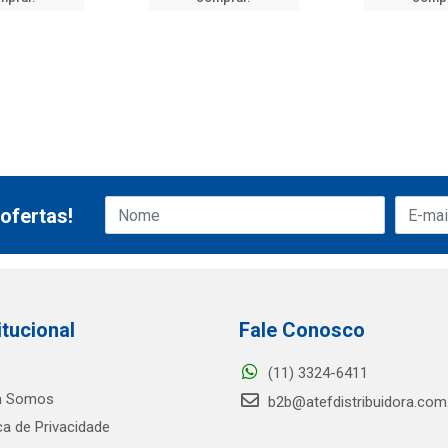
ofertas!
itucional
Fale Conosco
(11) 3324-6411
 Somos
b2b@atefdistribuidora.com
ica de Privacidade