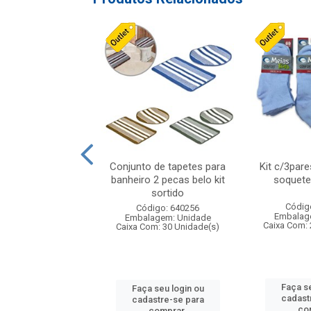
nf de poliester
Conjunto de tapetes para
Kit c/3pare
s coffy 21x11cm
banheiro 2 pecas belo kit
soquete
sortido
digo: 495677
Códig
Código: 640256
agem: Unidade
Embalag
Embalagem: Unidade
om: 96 Unidade(s)
Caixa Com: 
Caixa Com: 30 Unidade(s)
 seu login ou
Faça se
Faça seu login ou
astre-se para
cadast
cadastre-se para
comprar.
co
comprar.