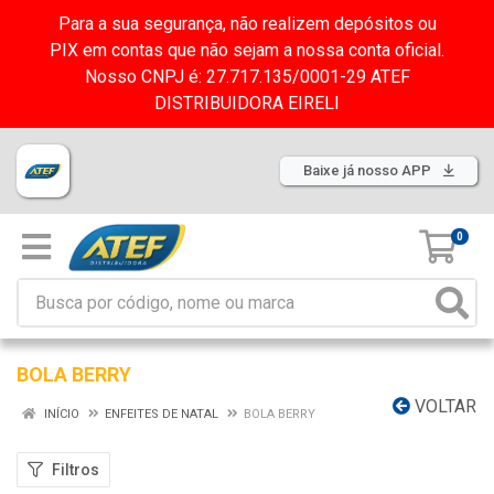
Para a sua segurança, não realizem depósitos ou
PIX em contas que não sejam a nossa conta oficial.
Nosso CNPJ é: 27.717.135/0001-29 ATEF
DISTRIBUIDORA EIRELI
Baixe já nosso APP
0
BOLA BERRY
VOLTAR
INÍCIO
ENFEITES DE NATAL
BOLA BERRY
Filtros