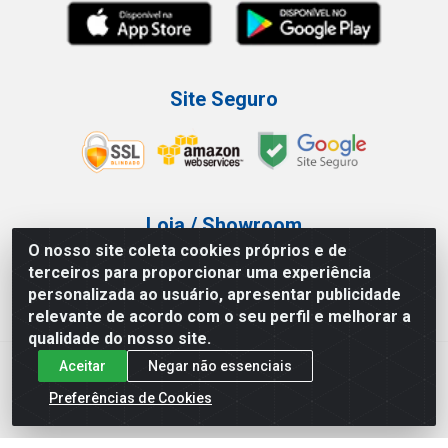
Site Seguro
Loja / Showroom
O nosso site coleta cookies próprios e de
Tel.: (11) 3227-0546
terceiros para proporcionar uma experiência
Av Vautier, 587/597 - Pari - São Paulo/SP
personalizada ao usuário, apresentar publicidade
relevante de acordo com o seu perfil e melhorar a
qualidade do nosso site.
Aceitar
Negar não essenciais
Atef Distribuidora LTDA - Av. Vautier, 585/597 - Pari - São
Paulo/SP - CEP 03.032-000 - CNPJ 27.717.135/0001-29
Preferências de Cookies