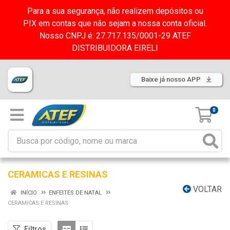
Para a sua segurança, não realizem depósitos ou
PIX em contas que não sejam a nossa conta oficial.
Nosso CNPJ é: 27.717.135/0001-29 ATEF
DISTRIBUIDORA EIRELI
Baixe já nosso APP
0
CERAMICAS E RESINAS
VOLTAR
INÍCIO
ENFEITES DE NATAL
CERAMICAS E RESINAS
Filtros