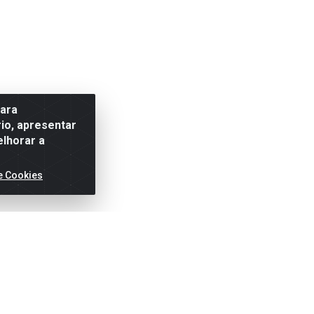
para
io, apresentar
elhorar a
e Cookies