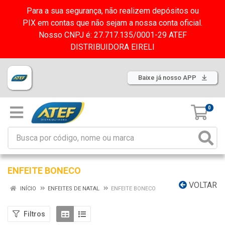
Para a sua segurança, não realizem depósitos ou
PIX em contas que não sejam a nossa conta oficial.
Nosso CNPJ é: 27.717.135/0001-29 ATEF
DISTRIBUIDORA EIRELI
Baixe já nosso APP
0
ENFEITE BONECO
VOLTAR
INÍCIO
ENFEITES DE NATAL
ENFEITE BONECO
Filtros