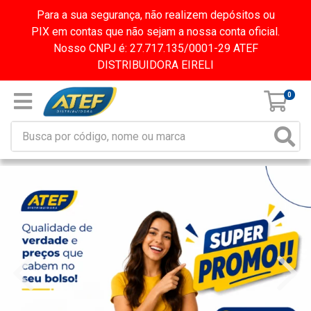
Para a sua segurança, não realizem depósitos ou
PIX em contas que não sejam a nossa conta oficial.
Nosso CNPJ é: 27.717.135/0001-29 ATEF
DISTRIBUIDORA EIRELI
0