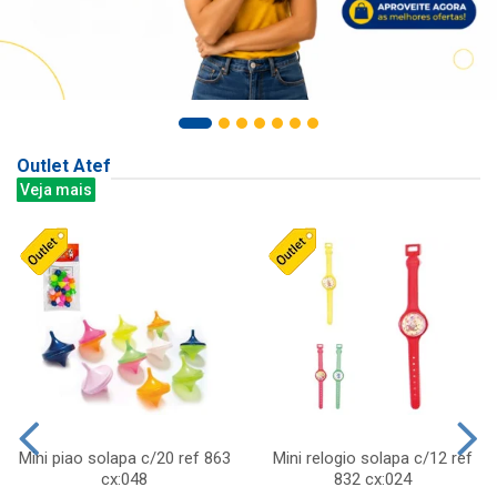
Outlet Atef
Veja mais
Mini piao solapa c/20 ref 863
Mini relogio solapa c/12 ref
cx:048
832 cx:024