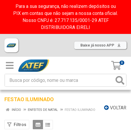
Para a sua segurança, não realizem depósitos ou
PIX em contas que não sejam a nossa conta oficial.
Nosso CNPJ é: 27.717.135/0001-29 ATEF
DISTRIBUIDORA EIRELI
Baixe já nosso APP
0
FESTAO ILUMINADO
VOLTAR
INÍCIO
ENFEITES DE NATAL
FESTAO ILUMINADO
Filtros