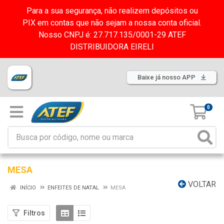
Para a sua segurança, não realizem depósitos ou
PIX em contas que não sejam a nossa conta oficial.
Nosso CNPJ é: 27.717.135/0001-29 ATEF
DISTRIBUIDORA EIRELI
Baixe já nosso APP
0
MESA
VOLTAR
INÍCIO
ENFEITES DE NATAL
MESA
Filtros