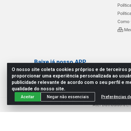
Polític
Políti
Como 
Meu
Baixe já nosso APP
O nosso site coleta cookies próprios e de terceiros 
proporcionar uma experiência personalizada ao usuár
publicidade relevante de acordo com o seu perfil e m
qualidade do nosso site.
Aceitar
Negar não essenciais
Preferências d
Atef Distribuidora L