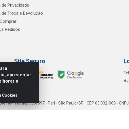
a de Privacidade
ca de Troca e Devolução
Comprar
s Pedidos
Site Seguro
L
para
Te
io, apresentar
elhorar a
Av
e Cookies
TDA - Av. Vautier, 585/597 - Pari - São Paulo/SP - CEP 03.032-000 - CN