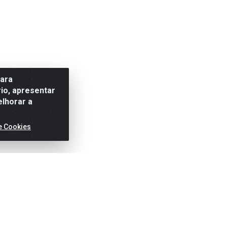
para
io, apresentar
elhorar a
e Cookies